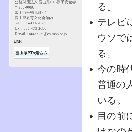
公益財団法人 富山県PTA親子安全会
る。
〒930-0096
富山市舟橋北町7‐1
富山県教育文化会館内
テレビ
tel：076-433-2094
fax：076-433-2096
E-mail：anzenkai@ch.mbn.or.jp
ウソで
LINK
る。
今の時
普通の
いる。
目の前
けなの