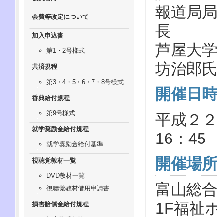
報道局
会費等改定について
長
加入申込書
芦屋
第1・2号様式
坊治郎
共済規程
第3・4・5・6・7・8号様式
開催日
香典給付規程
第9号様式
平成２２
就学奨励金給付規程
16：45
就学奨励金給付基準
開催場
視聴覚教材一覧
DVD教材一覧
富山総
視聴覚教材借用申請書
1F福祉
損害賠償金給付規程