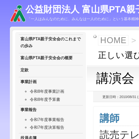
公益財団法人 富山県PTA親
「一人はみんなのために、みんなは一人のために」という基本精神
HOME
富山県PTA親子安全会のこれまで
の歩み
正しい選
富山県PTA親子安全会の概要
定款
講演会
事業計画
令和8年度事業計画
更新日時：2010/08/31 (火
令和8年度予算書
事業報告
講師
令和7年度事業報告
令和7年度決算報告
読売テ
役員名簿