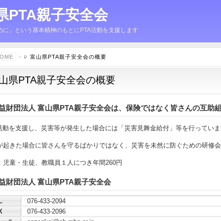
県PTA親子安全会
に」という基本精神のもとにPTA活動を支援します
OME
>
富山県PTA親子安全会の概要
山県PTA親子安全会の概要
益財団法人 富山県PTA親子安全会は、保険ではなく皆さんの互助
A活動を支援し、災害等が発生した場合には「災害見舞金給付」等を行っていま
が起きた場合に皆さんを守るばかりではなく、災害を未然に防ぐための研修会
：児童・生徒、教職員１人につき年間260円
益財団法人 富山県PTA親子安全会
L
076-433-2094
X
076-433-2096