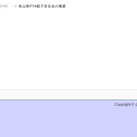
OME
>
富山県PTA親子安全会の概要
Copyright 