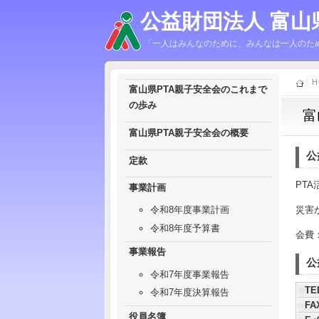
公益財団法人 富山
「一人はみんなのために、みんなは一人のため
H
富山県PTA親子安全会のこれまで
の歩み
富
富山県PTA親子安全会の概要
公
定款
PT
事業計画
災害
令和8年度事業計画
令和8年度予算書
会費
事業報告
公
令和7年度事業報告
TE
令和7年度決算報告
FA
役員名簿