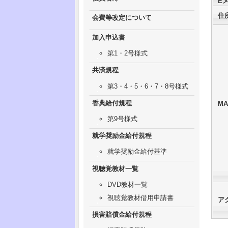
E
住
会費等改定について
加入申込書
第1・2号様式
共済規程
第3・4・5・6・7・8号様式
香典給付規程
MA
第9号様式
就学奨励金給付規程
就学奨励金給付基準
視聴覚教材一覧
DVD教材一覧
視聴覚教材借用申請書
ア
損害賠償金給付規程