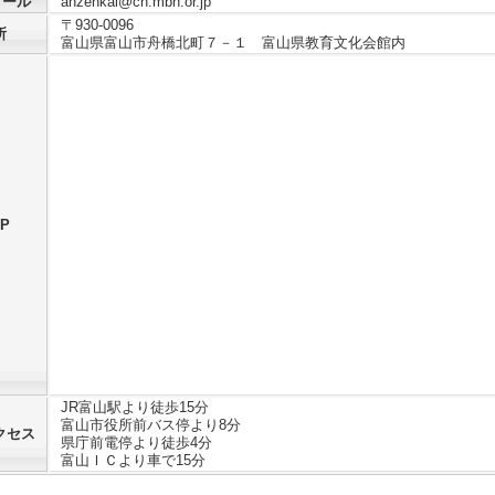
メール
anzenkai@ch.mbn.or.jp
〒930-0096
所
富山県富山市舟橋北町７－１ 富山県教育文化会館内
P
JR富山駅より徒歩15分
富山市役所前バス停より8分
クセス
県庁前電停より徒歩4分
富山ＩＣより車で15分